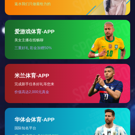
第三届秋季运动会
2018中秋慰问活动