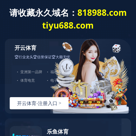
乐鱼体育
简
体中
文
南方铝业
About Us
企业简介
发展历程
乐鱼体育
企业荣誉
CULTURE
乐鱼体育
质量 ● 诚信 ● 服务 ● 创新