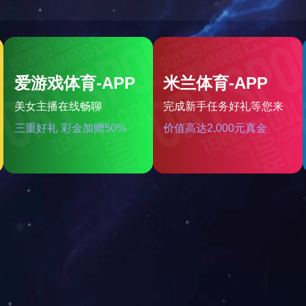
DZ105隔热平开窗
DZ55F隔热平开窗
AZ90系列隔热推拉窗
AZ100系列隔热推拉窗