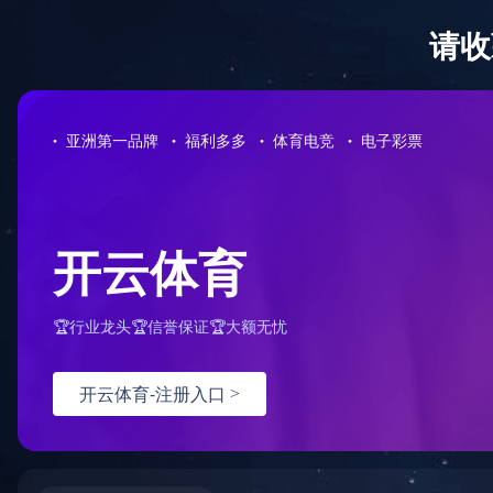
乐鱼体育
乐鱼体育
南方铝业
新闻动态
乐
l
乐鱼体育-leyu乐鱼onlin
on
Products