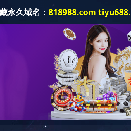
鱼体育-
南方品质
营销服务
工程实例
eyu乐鱼
e(中国)
line(中国)