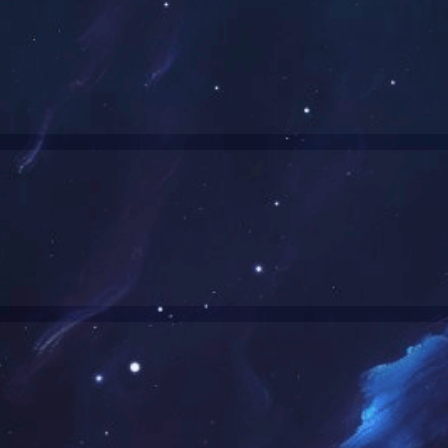
地弹门系列
阳光房系列
家装节能隔
nline(中国)
-
家装节能隔热系列
家装节能隔热系列
C55隔热平开窗