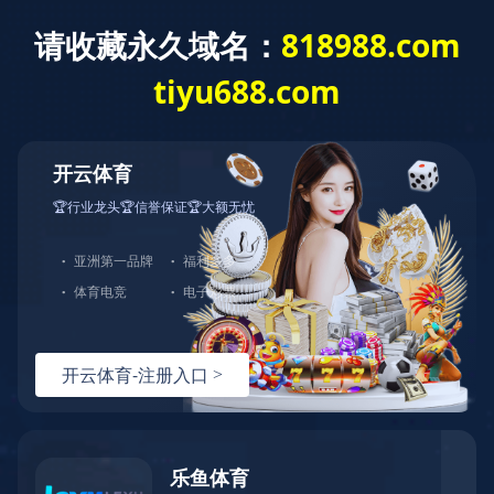
乐鱼体育
简
体中
文
南方铝业
About Us
企业设备
工艺流程
技术资质
EQUIPMENT
企业设备
质量 ● 诚信 ● 服务 ● 创新