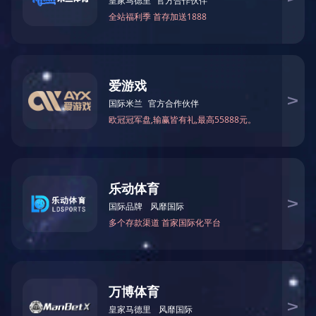
DZ112A系列隔热平开窗
DZ65系列隔热外平开窗
DZ58A系列隔热平开窗
AZ87B系列隔热推拉窗
AZ87A系列隔热推拉窗
XD50系列平开窗