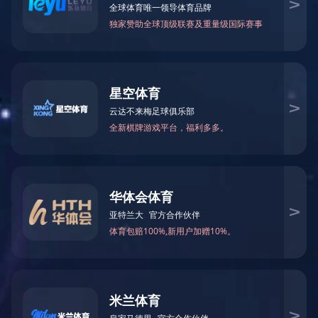
MQ系列明框幕墙
MQ180B系列
M55系列隔热平开窗(门)
A75A系列推拉窗
JND65系列隔热平开窗
DZ142系列隔热平开窗