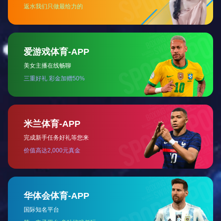
D70系列平开窗
D70B系列平开窗
D70A系列平开窗
D60B系列平开窗
D55A系列平开窗