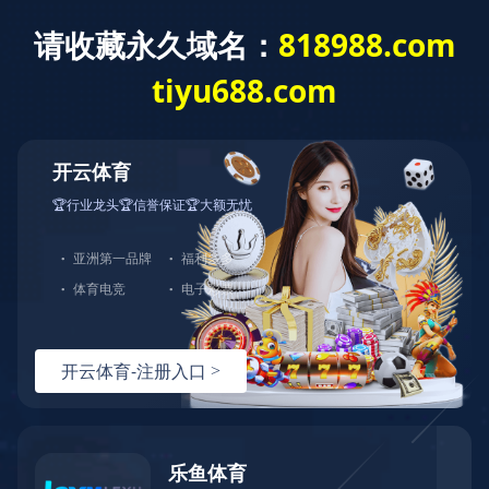
乐鱼体育
简
体中
文