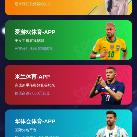
年产能超10万吨
公司占地面积为20多万平方米，拥有
36条生产线，年生产能力达10万吨以
上。
生产设备
我们始终坚持“高起点•高标准•严要
求”的理念，全面引进国内外设备和技
术。