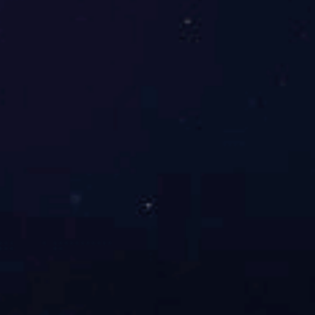
坚持以按时、按质、按量完成为工作中心，保障员工人生安全，设备
安全，合法工艺，质量达标，符合国家环保标准。