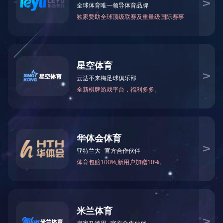
南方铝业宣传片
版权所有 ©2017-2026 乐鱼体育-leyu乐鱼online(中国)
粤公网安备 44122302000031号