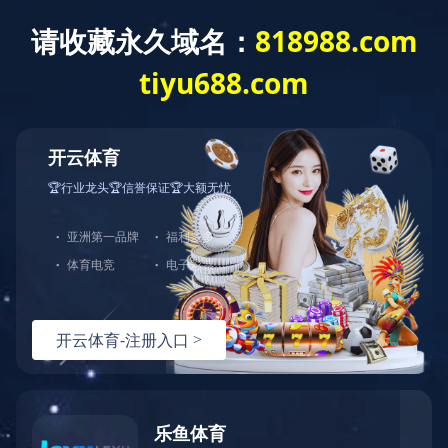
乐鱼体育
简
体中
文
新闻动态
News
企业动态
行业资讯
媒体报道
VIDEOS
企业视频